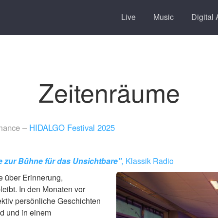
Live
Music
Digital 
Zeitenräume
rmance –
HIDALGO Festival 2025
e zur Bühne für das Unsichtbare"
,
Klassik Radio
e über Erinnerung,
eibt. In den Monaten vor
tiv persönliche Geschichten
d und in einem